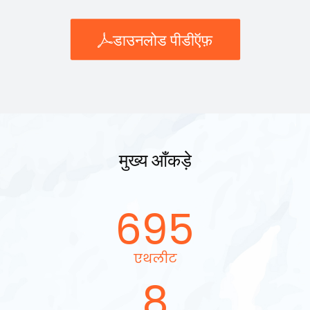
डाउनलोड पीडीऍफ़
मुख्य आँकड़े
695
एथलीट
8