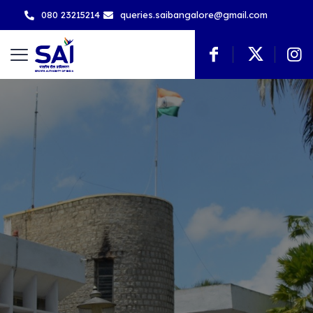
080 23215214
queries.saibangalore@gmail.com