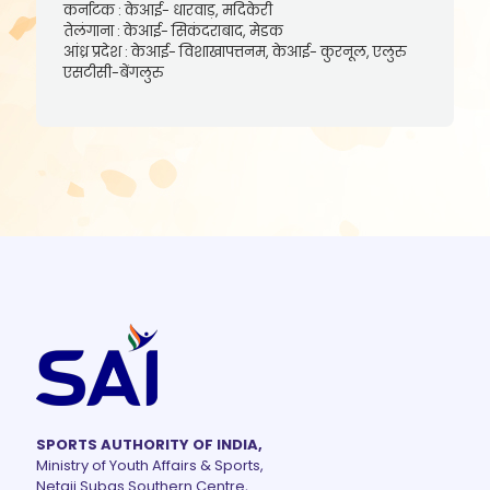
कर्नाटक : केआई- धारवाड़, मदिकेरी
तेलंगाना : केआई- सिकंदराबाद, मेडक
आंध्र प्रदेश : केआई- विशाखापत्तनम, केआई- कुरनूल, एलुरु
एसटीसी-बेंगलुरु
SPORTS AUTHORITY OF INDIA,
Ministry of Youth Affairs & Sports,
Netaji Subas Southern Centre,